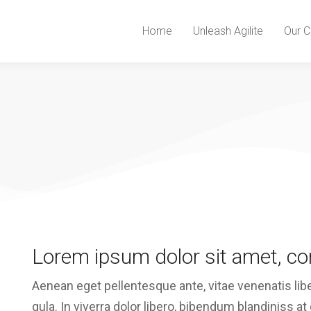
Home
Unleash Agilite
Our C
Lorem ipsum dolor sit amet, con
Aenean eget pellentesque ante, vitae venenatis liber
gula. In viverra dolor libero, bibendum blandiniss