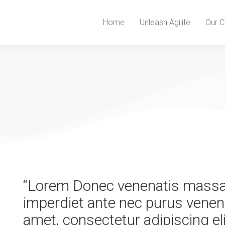
Home
Unleash Agilite
Our C
“Lorem Donec venenatis massa in
imperdiet ante nec purus venena
amet, consectetur adipiscing eli